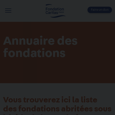
Aller
au
Faire un don
contenu
Menu
principal
Annuaire des
fondations
Vous trouverez ici la liste
des fondations abritées sous