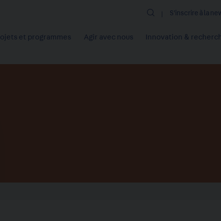
Rechercher
S'inscrire à la n
rojets et programmes
Agir avec nous
Innovation & recherc