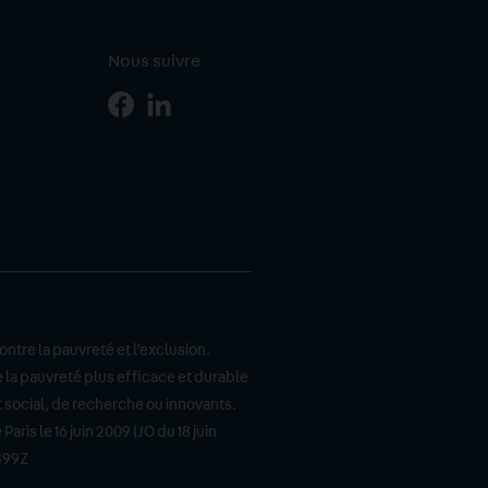
Nous suivre
Page
Page
r
Facebook
Linkedin
iption
ontre la pauvreté et l’exclusion.
 la pauvreté plus efficace et durable
t social, de recherche ou innovants.
ris le 16 juin 2009 (JO du 18 juin
9499Z