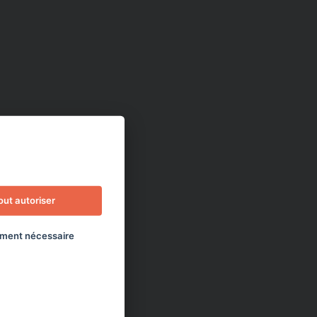
out autoriser
ment nécessaire