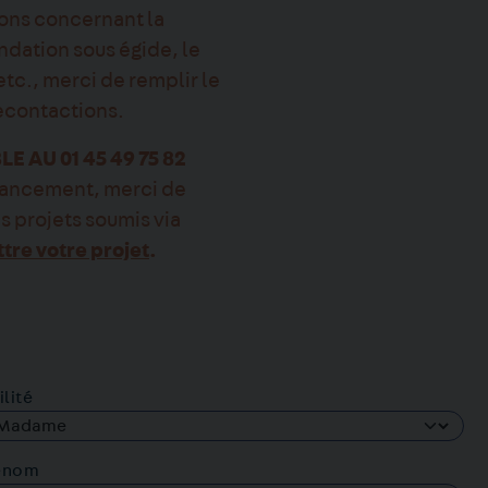
ions concernant la
ndation sous égide, le
etc., merci de remplir le
recontactions.
 AU 01 45 49 75 82
inancement, merci de
 projets soumis via
ttre votre projet
.
ilité
énom