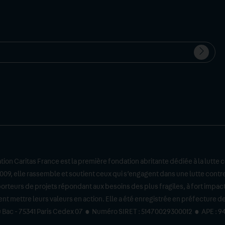
Valide
Votre
l'inscr
email
ion Caritas France est la première fondation abritante dédiée à la lutte c
09, elle rassemble et soutient ceux qui s’engagent dans une lutte contre
porteurs de projets répondant aux besoins des plus fragiles, à fort impac
t mettre leurs valeurs en action. Elle a été enregistrée en préfecture de Pa
e du Bac - 75341 Paris Cedex 07 • Numéro SIRET : 51470029300012 • APE : 