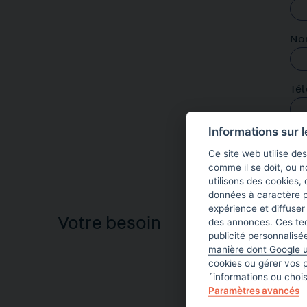
No
Té
Informations sur 
Em
Ce site web utilise de
comme il se doit, ou 
utilisons des cookies, 
données à caractère p
expérience et diffuser
Votre besoin
des annonces. Ces tech
Suj
publicité personnalis
manière dont Google u
cookies ou gérer vos 
Me
´informations ou choi
Paramètres avancés