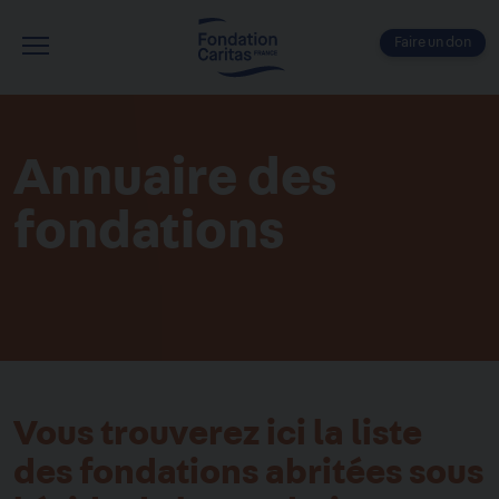
Aller
au
Faire un don
contenu
Menu
principal
Annuaire des
fondations
Vous trouverez ici la liste
des fondations abritées sous