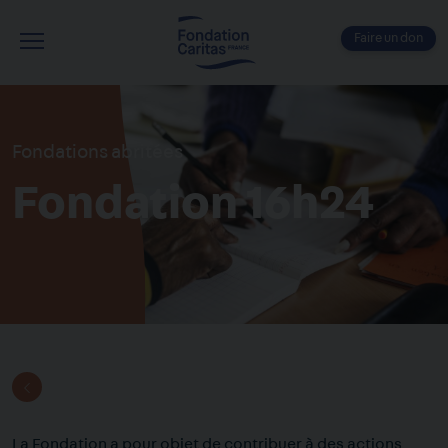
Aller
au
Faire un don
contenu
Menu
principal
Fondations abritées
Fondation 16h24
La Fondation a pour objet de contribuer à des actions