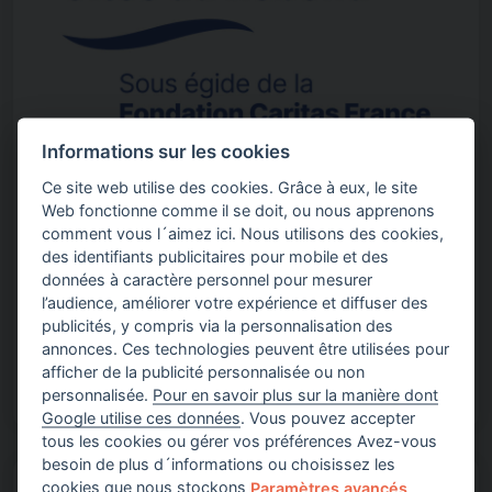
Informations sur les cookies
FRANCE
Ce site web utilise des cookies. Grâce à eux, le site
Web fonctionne comme il se doit, ou nous apprenons
HANDICAP
,
INSERTION
comment vous l´aimez ici. Nous utilisons des cookies,
Fondation Cités du Rebond
des identifiants publicitaires pour mobile et des
données à caractère personnel pour mesurer
La Fondation Cités du Rebond contribue à l’hébergement et
l’audience, améliorer votre expérience et diffuser des
l’insertion…
publicités, y compris via la personnalisation des
annonces. Ces technologies peuvent être utilisées pour
afficher de la publicité personnalisée ou non
personnalisée.
Pour en savoir plus sur la manière dont
Google utilise ces données
. Vous pouvez accepter
tous les cookies ou gérer vos préférences Avez-vous
besoin de plus d´informations ou choisissez les
cookies que nous stockons
Paramètres avancés