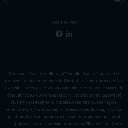
Votre
l'ins
email
Nous suivre
Page
Page
Facebook
Linkedin
Reconnue d'utilité publique, la Fondation Caritas France est la
première fondation abritante dédiée à la lutte contre la pauvreté et
l’exclusion. Créée par le Secours Catholique en 2009, elle rassemble
et soutient ceux qui s’engagent dans une lutte contre la pauvreté
plus efficace et durable : fondateurs abrités sous son égide,
porteurs de projets répondant aux besoins des plus fragiles, à fort
impact social, de recherche ou innovants. Elle les accompagne afin
qu'ils puissent mettre leurs valeurs en action. Elle a été enregistrée