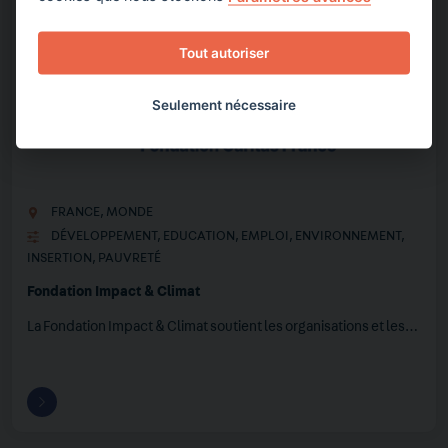
Tout autoriser
Seulement nécessaire
FRANCE
,
MONDE
DÉVELOPPEMENT
,
EDUCATION
,
EMPLOI
,
ENVIRONNEMENT
,
INSERTION
,
PAUVRETÉ
Fondation Impact & Climat
La Fondation Impact & Climat soutient les organisations et les…