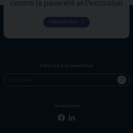
contre la pauvreté et l’exclusion
Faire un don
S'inscrire à la newsletter
Valid
Votre
l'ins
email
Nous suivre
Page
Page
Facebook
Linkedin