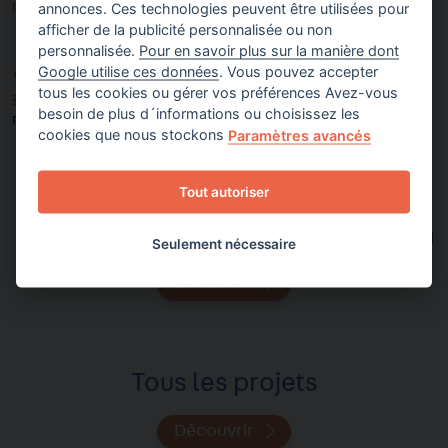
annonces. Ces technologies peuvent être utilisées pour
Partager sur
afficher de la publicité personnalisée ou non
personnalisée.
Pour en savoir plus sur la manière dont
Google utilise ces données
. Vous pouvez accepter
FRANCE
tous les cookies ou gérer vos préférences Avez-vous
EMPLOI
,
EXCLUSION
,
FEMMES
,
FORMATION
,
INSERTION
,
besoin de plus d´informations ou choisissez les
PAUVRETÉ
cookies que nous stockons
Paramètres avancés
Tout autoriser
Soutenir les projets de la Fondation
Seulement nécessaire
Découvrir
Tous les projets
Découvrir