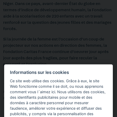
Niger. Dans ce pays, avant-dernier État du globe en
termes d’indice de développement humain, la Fondation
aide à la scolarisation de 220 enfants
avec un travail
renforcé sur la question des jeunes filles et des mariages
forcés.
Si la journée de la femme est l’occasion d’un coup de
projecteur sur nos actions en direction des femmes, la
Fondation Caritas France continue d’oeuvrer jour après
jour auprès des plus fragiles, pour faire reculer la
pauvreté et l’exclusion.
Informations sur les cookies
Ce site web utilise des cookies. Grâce à eux, le site
Tout au long du mois de Mars, retrouvez les actions de la
Web fonctionne comme il se doit, ou nous apprenons
comment vous l´aimez ici. Nous utilisons des cookies,
Fondation Caritas France en faveur des femmes sur notre
des identifiants publicitaires pour mobile et des
site internet et nos pages
Facebook
et
LinkedIn
.
données à caractère personnel pour mesurer
l’audience, améliorer votre expérience et diffuser des
publicités, y compris via la personnalisation des