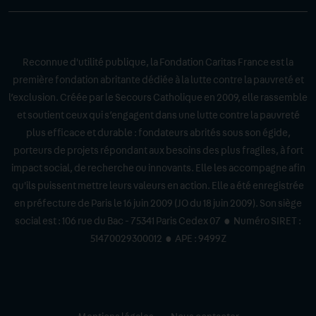
Reconnue d'utilité publique, la Fondation Caritas France est la
première fondation abritante dédiée à la lutte contre la pauvreté et
l’exclusion. Créée par le Secours Catholique en 2009, elle rassemble
et soutient ceux qui s’engagent dans une lutte contre la pauvreté
plus efficace et durable : fondateurs abrités sous son égide,
porteurs de projets répondant aux besoins des plus fragiles, à fort
impact social, de recherche ou innovants. Elle les accompagne afin
qu'ils puissent mettre leurs valeurs en action. Elle a été enregistrée
en préfecture de Paris le 16 juin 2009 (JO du 18 juin 2009). Son siège
social est : 106 rue du Bac - 75341 Paris Cedex 07 • Numéro SIRET :
51470029300012 • APE : 9499Z