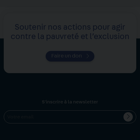
Soutenir nos actions pour agir
contre la pauvreté et l’exclusion
Faire un don
S'inscrire à la newsletter
Valid
Votre
l'ins
email