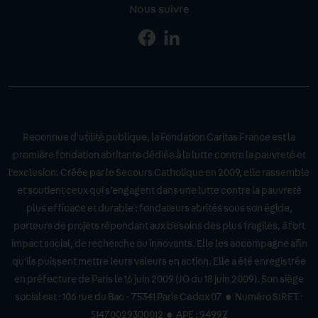
Nous suivre
Page
Page
Facebook
Linkedin
Reconnue d'utilité publique, la Fondation Caritas France est la
première fondation abritante dédiée à la lutte contre la pauvreté et
l’exclusion. Créée par le Secours Catholique en 2009, elle rassemble
et soutient ceux qui s’engagent dans une lutte contre la pauvreté
plus efficace et durable : fondateurs abrités sous son égide,
porteurs de projets répondant aux besoins des plus fragiles, à fort
impact social, de recherche ou innovants. Elle les accompagne afin
qu'ils puissent mettre leurs valeurs en action. Elle a été enregistrée
en préfecture de Paris le 16 juin 2009 (JO du 18 juin 2009). Son siège
social est : 106 rue du Bac - 75341 Paris Cedex 07 • Numéro SIRET :
51470029300012 • APE : 9499Z