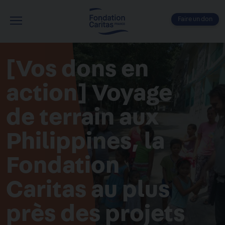
Aller
au
Faire un don
contenu
Menu
principal
[Vos dons en
action] Voyage
de terrain aux
Philippines, la
Fondation
Caritas au plus
près des projets