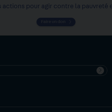
 actions pour agir contre la pauvreté e
Faire un don
Valide
Votre
l'inscr
email