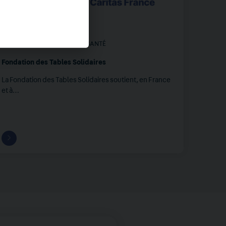
FRANCE
,
MONDE
EXCLUSION
,
PAUVRETÉ
,
SANTÉ
Fondation des Tables Solidaires
La Fondation des Tables Solidaires soutient, en France
et à…