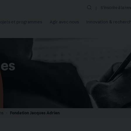
Rechercher
S'inscrire à la n
rojets et programmes
Agir avec nous
Innovation & recherc
ues
ns
Fondation Jacques Adrien