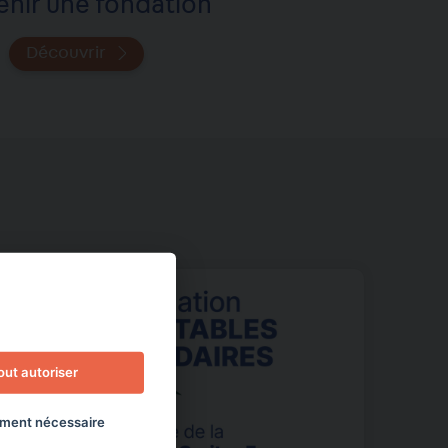
enir une fondation
Découvrir
out autoriser
ment nécessaire