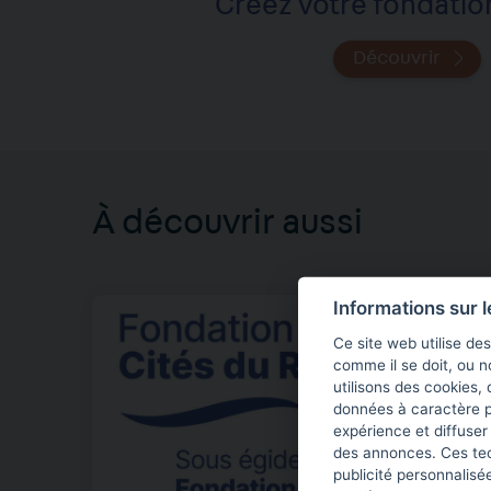
Créez votre fondatio
Découvrir
À découvrir aussi
Informations sur 
Ce site web utilise de
comme il se doit, ou 
utilisons des cookies, 
données à caractère p
expérience et diffuser
des annonces. Ces tech
publicité personnalis