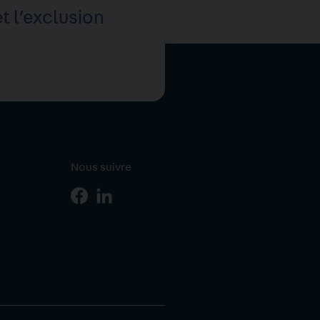
t l’exclusion
Nous suivre
Page
Page
r
Facebook
Linkedin
iption