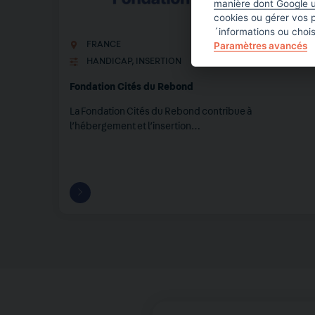
manière dont Google u
cookies ou gérer vos 
´informations ou choi
Paramètres avancés
FRANCE
HANDICAP
,
INSERTION
Fondation Cités du Rebond
La Fondation Cités du Rebond contribue à
l’hébergement et l’insertion…