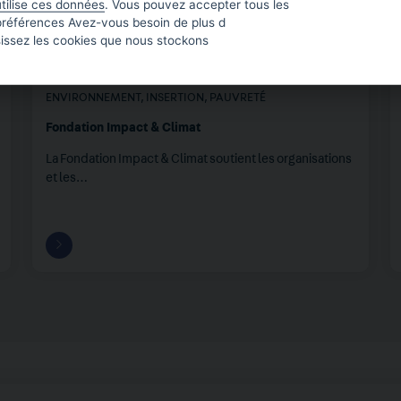
tilise ces données
. Vous pouvez accepter tous les
préférences Avez-vous besoin de plus d
sissez les cookies que nous stockons
FRANCE
,
MONDE
DÉVELOPPEMENT
,
EDUCATION
,
EMPLOI
,
ENVIRONNEMENT
,
INSERTION
,
PAUVRETÉ
Fondation Impact & Climat
La Fondation Impact & Climat soutient les organisations
et les…