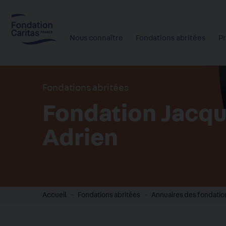
Aller
au
contenu
Nous connaître
Fondations abritées
P
principal
Fondations abritées
Fondation Jacq
Adrien
Accueil
Fondations abritées
Annuaires des fondatio