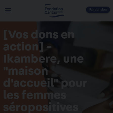
Aller
au
Faire un don
contenu
Menu
principal
[Vos dons en
action] -
Ikambere, une
"maison
d'accueil" pour
les femmes
séropositives