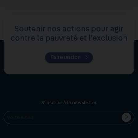
Soutenir nos actions pour agir
contre la pauvreté et l’exclusion
Faire un don
S'inscrire à la newsletter
Valid
Votre
l'ins
email