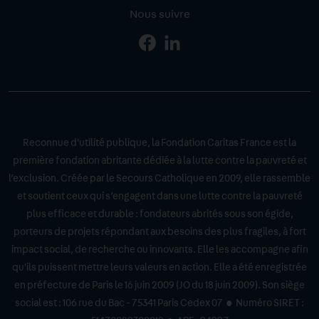
Nous suivre
Page
Page
Facebook
Linkedin
Reconnue d'utilité publique, la Fondation Caritas France est la
première fondation abritante dédiée à la lutte contre la pauvreté et
l’exclusion. Créée par le Secours Catholique en 2009, elle rassemble
et soutient ceux qui s’engagent dans une lutte contre la pauvreté
plus efficace et durable : fondateurs abrités sous son égide,
porteurs de projets répondant aux besoins des plus fragiles, à fort
impact social, de recherche ou innovants. Elle les accompagne afin
qu'ils puissent mettre leurs valeurs en action. Elle a été enregistrée
en préfecture de Paris le 16 juin 2009 (JO du 18 juin 2009). Son siège
social est : 106 rue du Bac - 75341 Paris Cedex 07 • Numéro SIRET :