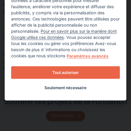
données à caractère personnel pour mesurer
capitaliser ses savoir-faire et de mieux accompagner de
l’audience, améliorer votre expérience et diffuser des
nouvelles initiatives demain.
publicités, y compris via la personnalisation des
annonces. Ces technologies peuvent être utilisées pour
afficher de la publicité personnalisée ou non
personnalisée.
Pour en savoir plus sur la manière dont
Partager sur
Google utilise ces données
. Vous pouvez accepter
tous les cookies ou gérer vos préférences Avez-vous
besoin de plus d´informations ou choisissez les
cookies que nous stockons
FRANCE
Paramètres avancés
EMPLOI
,
EXCLUSION
,
FEMMES
,
FORMATION
,
HÉBERGEMENT
,
INSERTION
,
PAUVRETÉ
,
RÉFUGIÉS
,
SANTÉ
Tout autoriser
Seulement nécessaire
Soutenir les projets de la Fondation
Découvrir