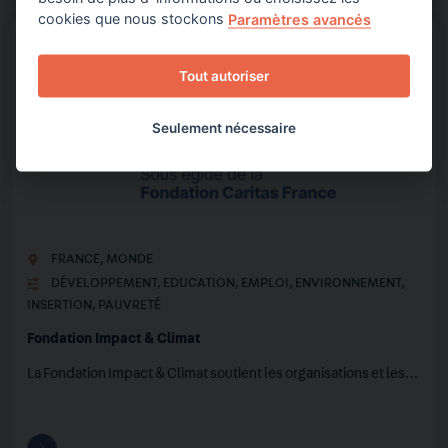
cookies que nous stockons
Paramètres avancés
Tout autoriser
Seulement nécessaire
FRANCE
,
MONDE
DÉVELOPPEMENT
,
EDUCATION
,
EMPLOI
,
ENVIRONNEMENT
,
INSERTION
,
PAUVRETÉ
Fondation Impact & Climat
La Fondation Impact & Climat soutient les organisations et les…