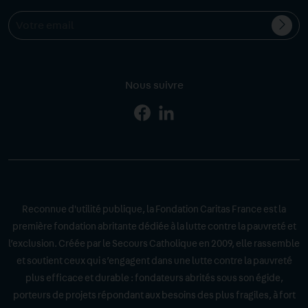
Valid
Votre
l'ins
email
Nous suivre
Page
Page
Facebook
Linkedin
Reconnue d'utilité publique, la Fondation Caritas France est la
première fondation abritante dédiée à la lutte contre la pauvreté et
l’exclusion. Créée par le Secours Catholique en 2009, elle rassemble
et soutient ceux qui s’engagent dans une lutte contre la pauvreté
plus efficace et durable : fondateurs abrités sous son égide,
porteurs de projets répondant aux besoins des plus fragiles, à fort