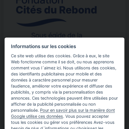
Informations sur les cookies
Ce site web utilise des cookies. Grâce à eux, le site
Web fonctionne comme il se doit, ou nous apprenons
FRANCE
comment vous l´aimez ici. Nous utilisons des cookies,
HANDICAP
,
INSERTION
des identifiants publicitaires pour mobile et des
Fondation Cités du Rebond
données à caractère personnel pour mesurer
l’audience, améliorer votre expérience et diffuser des
La Fondation Cités du Rebond contribue à l’hébergement et
publicités, y compris via la personnalisation des
l’insertion…
annonces. Ces technologies peuvent être utilisées pour
afficher de la publicité personnalisée ou non
personnalisée.
Pour en savoir plus sur la manière dont
Google utilise ces données
. Vous pouvez accepter
tous les cookies ou gérer vos préférences Avez-vous
besoin de plus d´informations ou choisissez les