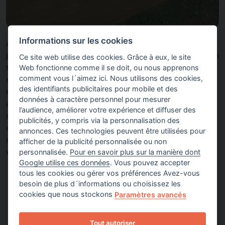
Informations sur les cookies
Autrefois le centre était ouvert quelques heures dans la
journée ; maintenant il est ouvert 24 heures sur 24. Dans un
Ce site web utilise des cookies. Grâce à eux, le site
Web fonctionne comme il se doit, ou nous apprenons
tel contexte, la délinquance juvénile se développe avec
comment vous l´aimez ici. Nous utilisons des cookies,
son lot de graves conséquences. Ainsi, beaucoup de
des identifiants publicitaires pour mobile et des
mères célibataires accouchent à 17 ans, sans avoir eu
données à caractère personnel pour mesurer
aucune visite prénatale. Les parents arrivent au centre de
l’audience, améliorer votre expérience et diffuser des
santé avec des attentes plus diversifiées : demande de
publicités, y compris via la personnalisation des
consultations, analyses de laboratoire, demande de
annonces. Ces technologies peuvent être utilisées pour
médicaments, de pansements, visites prénatales,
afficher de la publicité personnalisée ou non
personnalisée.
Pour en savoir plus sur la manière dont
vaccinations…
Google utilise ces données
. Vous pouvez accepter
tous les cookies ou gérer vos préférences Avez-vous
besoin de plus d´informations ou choisissez les
cookies que nous stockons
Paramètres avancés
Le premier objectif est la diminution de la mortalité
Tout autoriser