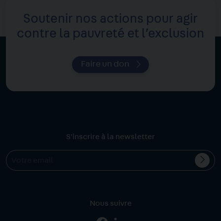
Soutenir nos actions pour agir
contre la pauvreté et l’exclusion
Faire un don
S'inscrire à la newsletter
Valid
Votre
l'ins
email
Nous suivre