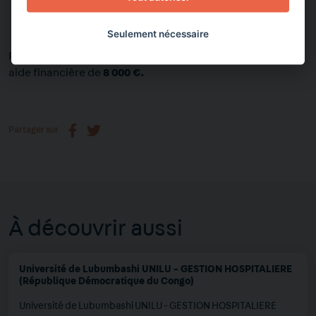
infantile ; il est nécessaire d’acquérir du bon matériel
pour les échographies.
Seulement nécessaire
Pour ce projet de dispensaire les sœurs sollicitent une
aide financière de
8 000 €.
Partager sur
À découvrir aussi
Université de Lubumbashi UNILU - GESTION HOSPITALIERE
(République Démocratique du Congo)
Université de Lubumbashi UNILU - GESTION HOSPITALIERE