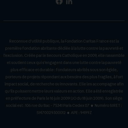
Page
Page
Facebook
Linkedin
Reconnue d'utilité publique, la Fondation Caritas France est la
première fondation abritante dédiée à la lutte contre la pauvreté et
l’exclusion. Créée par le Secours Catholique en 2009, elle rassemble
et soutient ceux qui s’engagent dans une lutte contre la pauvreté
plus efficace et durable : fondateurs abrités sous son égide,
porteurs de projets répondant aux besoins des plus fragiles, à fort
impact social, de recherche ou innovants. Elle les accompagne afin
qu'ils puissent mettre leurs valeurs en action. Elle a été enregistrée
en préfecture de Paris le 16 juin 2009 (JO du 18 juin 2009). Son siège
social est : 106 rue du Bac - 75341 Paris Cedex 07 • Numéro SIRET :
51470029300012 • APE : 9499Z