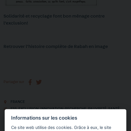
Solidarité et recyclage font bon ménage contre
l’exclusion!
Retrouver l’histoire complète de Rabah en image
Partager sur
FRANCE
ESS
,
EXCLUSION
,
INNOVATION-RECHERCHE
,
PAUVRETÉ
,
SANTÉ
Informations sur les cookies
Ce site web utilise des cookies. Grâce à eux, le site