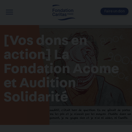
Aller
au
Faire un don
contenu
Menu
principal
[Vos dons en
action] La
Fondation Acome
et Audition
Solidarité