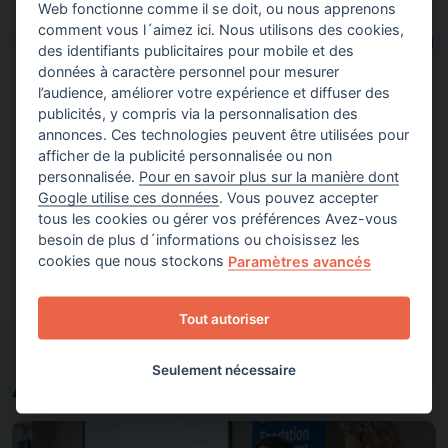
Web fonctionne comme il se doit, ou nous apprenons
comment vous l´aimez ici. Nous utilisons des cookies,
Soutenir les projets de la Fondation
des identifiants publicitaires pour mobile et des
données à caractère personnel pour mesurer
Découvrir
l’audience, améliorer votre expérience et diffuser des
publicités, y compris via la personnalisation des
annonces. Ces technologies peuvent être utilisées pour
afficher de la publicité personnalisée ou non
personnalisée.
Pour en savoir plus sur la manière dont
Tous les projets
Google utilise ces données
. Vous pouvez accepter
tous les cookies ou gérer vos préférences Avez-vous
Découvrir
besoin de plus d´informations ou choisissez les
cookies que nous stockons
Paramètres avancés
Tout autoriser
Seulement nécessaire
À découvrir aussi