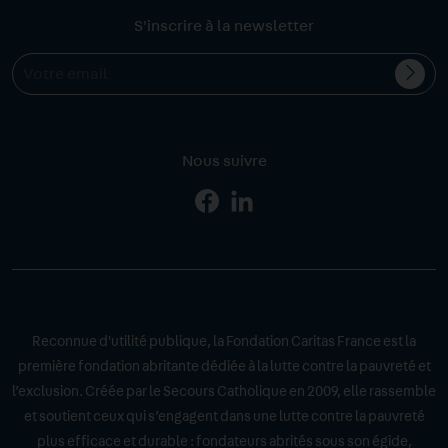
S'inscrire à la newsletter
Valid
Votre
l'ins
email
Nous suivre
Page
Page
Facebook
Linkedin
Reconnue d'utilité publique, la Fondation Caritas France est la
première fondation abritante dédiée à la lutte contre la pauvreté et
l’exclusion. Créée par le Secours Catholique en 2009, elle rassemble
et soutient ceux qui s’engagent dans une lutte contre la pauvreté
plus efficace et durable : fondateurs abrités sous son égide,