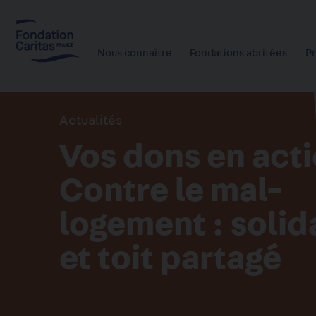
Aller
au
contenu
Nous connaître
Fondations abritées
P
principal
Actualités
Vos dons en acti
Contre le mal-
logement : solid
et toit partagé