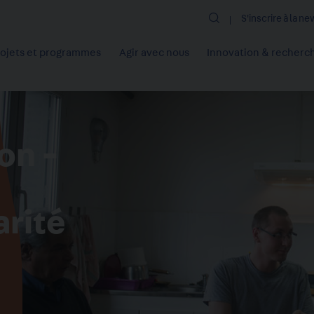
Rechercher
S'inscrire à la n
rojets et programmes
Agir avec nous
Innovation & recherc
on -
arité