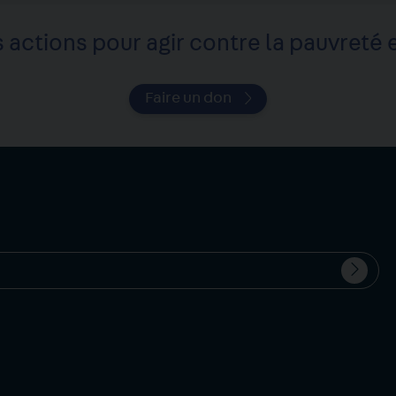
 actions pour agir contre la pauvreté e
Faire un don
Valide
Votre
l'inscr
email