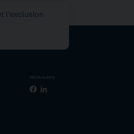
t l’exclusion
Nous suivre
Page
Page
r
Facebook
Linkedin
iption