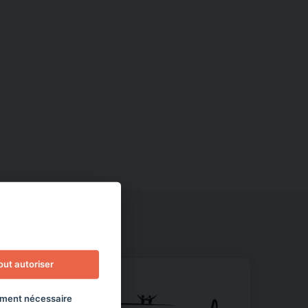
out autoriser
ment nécessaire