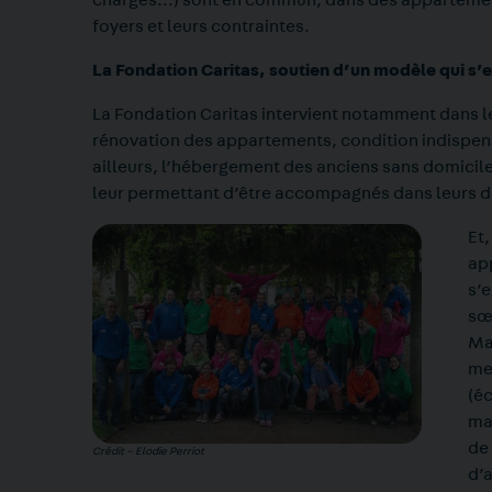
charges…) sont en commun, dans des appartement 
foyers et leurs contraintes.
La Fondation Caritas, soutien d’un modèle qui s’
La Fondation Caritas intervient notamment dans l
rénovation des appartements, condition indispens
ailleurs, l’hébergement des anciens sans domiciles
leur permettant d’être accompagnés dans leurs 
Et,
ap
s’e
sœu
Ma
me
(é
ma
de 
Crédit – Elodie Perriot
d’a