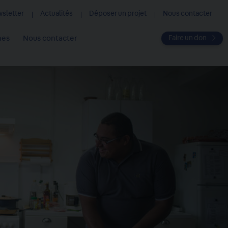
ewsletter
Actualités
Déposer un projet
Nous contacter
Faire un don
hes
Nous contacter