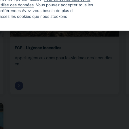
tilise ces données
. Vous pouvez accepter tous les
préférences Avez-vous besoin de plus d
sissez les cookies que nous stockons
FCF - Urgence incendies
Appel urgent aux dons pour les victimes des incendies
en…