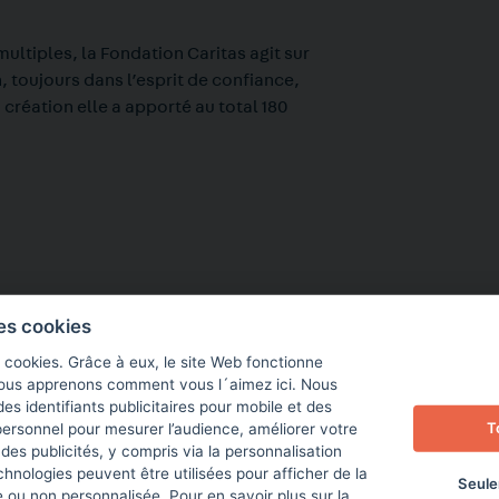
ultiples, la Fondation Caritas agit sur
, toujours dans l’esprit de confiance,
a création elle a apporté au total 180
les cookies
s cookies. Grâce à eux, le site Web fonctionne
nous apprenons comment vous l´aimez ici. Nous
des identifiants publicitaires pour mobile et des
T
ersonnel pour mesurer l’audience, améliorer votre
 des publicités, y compris via la personnalisation
nologies peuvent être utilisées pour afficher de la
Seule
ée ou non personnalisée.
Pour en savoir plus sur la