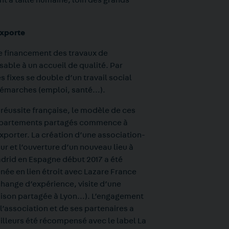
à taille humaine, loin des grands
exporte
e financement des travaux de
able à un accueil de qualité. Par
 fixes se double d’un travail social
démarches (emploi, santé…).
 réussite française, le modèle de ces
partements partagés commence à
xporter. La création d’une association-
r et l’ouverture d’un nouveau lieu à
drid en Espagne début 2017 a été
née en lien étroit avec Lazare France
change d’expérience, visite d’une
ison partagée à Lyon…). L’engagement
l’association et de ses partenaires a
illeurs été récompensé avec le label La