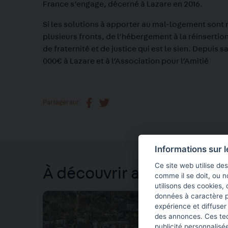
France s’engage, décerné à Lazare en 2016.
Si les solutions à apporter au mal-logement sont m
plusieurs fronts, de l’hébergement à la réinsertion
de fraternité et de justice qui est le sien. Depuis s
000€ à Lazare et à l’Association pour l’Amitié
Partager sur
Informations sur 
Ce site web utilise de
À découvrir aussi
comme il se doit, ou 
utilisons des cookies, 
données à caractère p
expérience et diffuser
des annonces. Ces tech
publicité personnalis