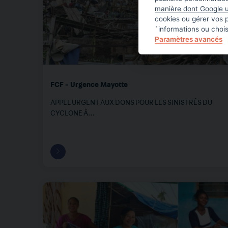
manière dont Google u
cookies ou gérer vos 
´informations ou choi
Paramètres avancés
FCF - Urgence Mayotte
APPEL URGENT AUX DONS POUR LES SINISTRÉS DU
CYCLONE À…