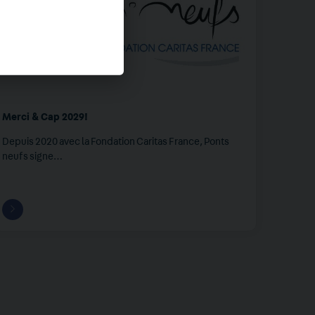
Merci & Cap 2029!
Depuis 2020 avec la Fondation Caritas France, Ponts
neufs signe…