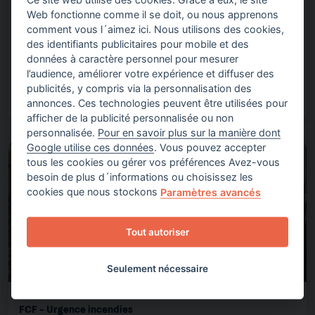
FCF - Urgence Mayotte
Web fonctionne comme il se doit, ou nous apprenons
comment vous l´aimez ici. Nous utilisons des cookies,
APPEL URGENT AUX DONS POUR LES SINISTRÉS DU CYCLONE
des identifiants publicitaires pour mobile et des
À…
données à caractère personnel pour mesurer
l’audience, améliorer votre expérience et diffuser des
publicités, y compris via la personnalisation des
annonces. Ces technologies peuvent être utilisées pour
afficher de la publicité personnalisée ou non
personnalisée.
Pour en savoir plus sur la manière dont
Google utilise ces données
. Vous pouvez accepter
tous les cookies ou gérer vos préférences Avez-vous
besoin de plus d´informations ou choisissez les
cookies que nous stockons
Paramètres avancés
Tout autoriser
Seulement nécessaire
FCF - Urgence incendies