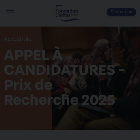
Aller
au
Faire un don
contenu
Menu
principal
Actualités
APPEL À
CANDIDATURES -
Prix de
Recherche 2025