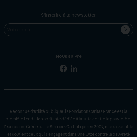
S'inscrire à la newsletter
Valid
Votre
l'ins
email
Nous suivre
Page
Page
Facebook
Linkedin
Reconnue d'utilité publique, la Fondation Caritas France est la
première fondation abritante dédiée à la lutte contre la pauvreté et
l’exclusion. Créée par le Secours Catholique en 2009, elle rassemble
et soutient ceux qui s’engagent dans une lutte contre la pauvreté