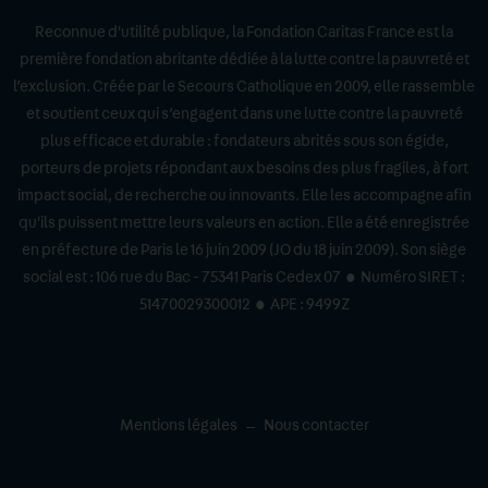
Reconnue d'utilité publique, la Fondation Caritas France est la
première fondation abritante dédiée à la lutte contre la pauvreté et
l’exclusion. Créée par le Secours Catholique en 2009, elle rassemble
et soutient ceux qui s’engagent dans une lutte contre la pauvreté
plus efficace et durable : fondateurs abrités sous son égide,
porteurs de projets répondant aux besoins des plus fragiles, à fort
impact social, de recherche ou innovants. Elle les accompagne afin
qu'ils puissent mettre leurs valeurs en action. Elle a été enregistrée
en préfecture de Paris le 16 juin 2009 (JO du 18 juin 2009). Son siège
social est : 106 rue du Bac - 75341 Paris Cedex 07 • Numéro SIRET :
51470029300012 • APE : 9499Z
Mentions légales
Nous contacter