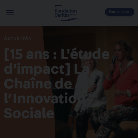
Aller
au
Faire un don
contenu
Menu
principal
Actualités
[15 ans : L'étude
d'impact] La
Chaîne de
l’Innovation
Sociale