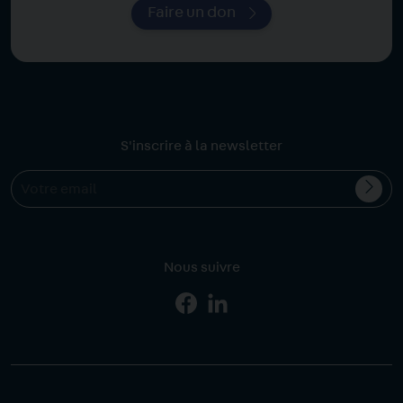
Faire un don
S'inscrire à la newsletter
Valid
Votre
l'ins
email
Nous suivre
Page
Page
Facebook
Linkedin