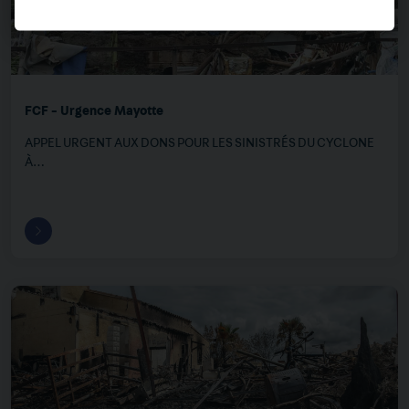
FCF - Urgence Mayotte
APPEL URGENT AUX DONS POUR LES SINISTRÉS DU CYCLONE
À…