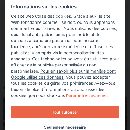
pratiques et à l’amélioration des capacités
Informations sur les cookies
organisationnelles. Cela facilite l’émergence
d’innovations sociales à impact systémique, qui
Ce site web utilise des cookies. Grâce à eux, le site
dépassent le simple cadre du projet soutenu.
Web fonctionne comme il se doit, ou nous apprenons
comment vous l´aimez ici. Nous utilisons des cookies,
des identifiants publicitaires pour mobile et des
données à caractère personnel pour mesurer
Partager sur
l’audience, améliorer votre expérience et diffuser des
publicités, y compris via la personnalisation des
annonces. Ces technologies peuvent être utilisées pour
afficher de la publicité personnalisée ou non
personnalisée.
Pour en savoir plus sur la manière dont
Google utilise ces données
. Vous pouvez accepter
tous les cookies ou gérer vos préférences Avez-vous
À découvrir aussi
besoin de plus d´informations ou choisissez les
cookies que nous stockons
Paramètres avancés
Tout autoriser
Seulement nécessaire