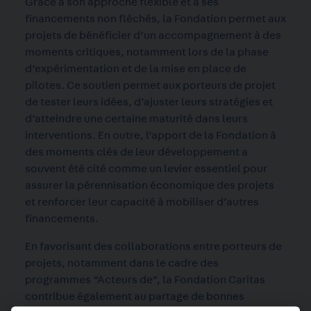
Grâce à son approche flexible et à ses
financements non fléchés, la Fondation permet aux
projets de bénéficier d’un accompagnement à des
moments critiques, notamment lors de la phase
d’expérimentation et de la mise en place de
pilotes. Ce soutien permet aux porteurs de projet
de tester leurs idées, d’ajuster leurs stratégies et
d’atteindre une certaine maturité dans leurs
interventions. En outre, l’apport de la Fondation à
des moments clés de leur développement a
souvent été cité comme un levier essentiel pour
assurer la pérennisation économique des projets
et renforcer leur capacité à mobiliser d’autres
financements.
En favorisant des collaborations entre porteurs de
projets, notamment dans le cadre
des
programmes “Acteurs de”
, la Fondation Caritas
contribue également au partage de bonnes